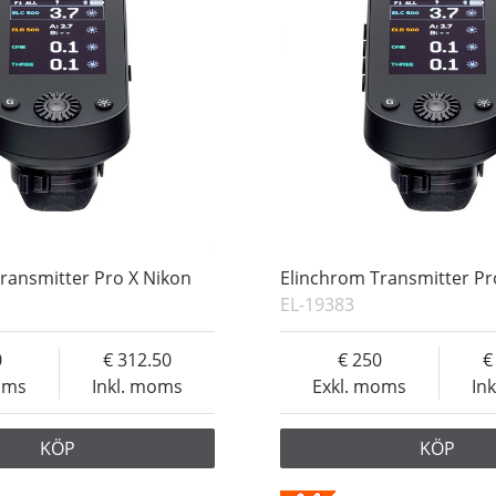
ransmitter Pro X Nikon
Elinchrom Transmitter Pr
EL-19383
0
312.50
250
oms
Inkl. moms
Exkl. moms
In
KÖP
KÖP