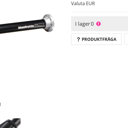
Valuta
EUR
I lager
0
PRODUKTFRÅGA
8