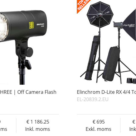
HREE | Off Camera Flash
Elinchrom D-Lite RX 4/4 T
EL-20839.2.EU
9
1 186.25
695
oms
Inkl. moms
Exkl. moms
In