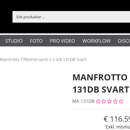
STUDIO
FOTO
PRO VIDEO
WORKFLOW
DISC
Manfrotto Tillbehörsarm 2 x 3/8 131DB Svart
MANFROTTO T
131DB SVART
MA-131DB
116.5
Exkl. mom