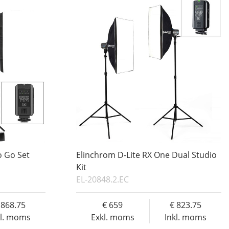
o Go Set
Elinchrom D-Lite RX One Dual Studio
Kit
EL-20848.2.EC
868.75
659
823.75
kl. moms
Exkl. moms
Inkl. moms