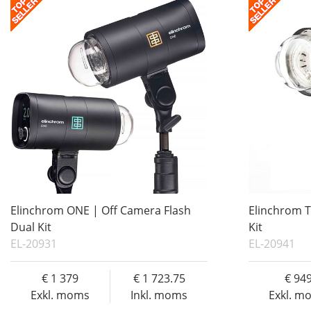
Elinchrom ONE | Off Camera Flash
Elinchrom T
Dual Kit
Kit
EL-20931
EL-20941
1 379
1 723.75
94
Exkl. moms
Inkl. moms
Exkl. m