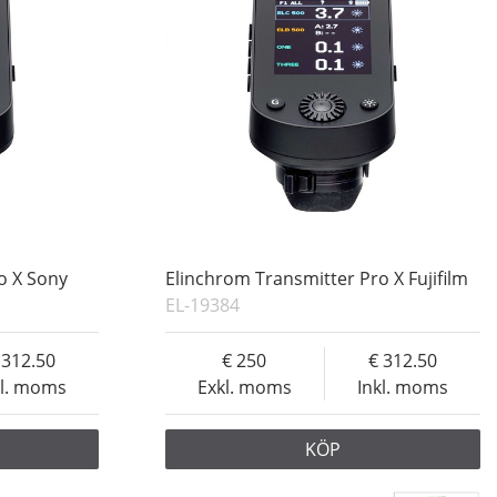
o X Sony
Elinchrom Transmitter Pro X Fujifilm
EL-19384
312.50
250
312.50
kl. moms
Exkl. moms
Inkl. moms
KÖP