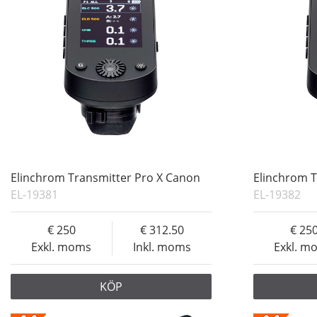
Elinchrom Transmitter Pro X Canon
Elinchrom T
EL-19381
EL-19382
250
312.50
25
Exkl. moms
Inkl. moms
Exkl. m
KÖP