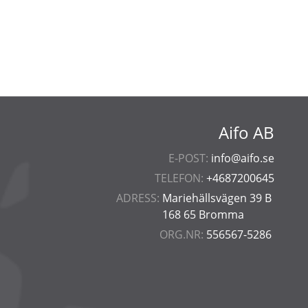
Aifo AB
E-POST:
info@aifo.se
TELEFON:
+4687200645
ADRESS:
Mariehällsvägen 39 B
168 65 Bromma
ORG.NR:
556567-5286