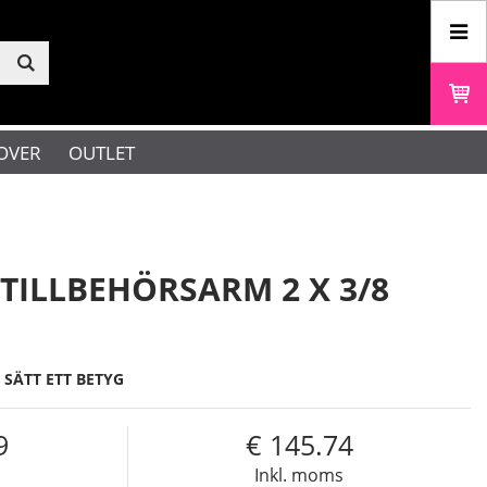
OVER
OUTLET
ILLBEHÖRSARM 2 X 3/8
SÄTT ETT BETYG
9
145.74
s
Inkl. moms