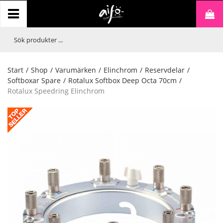
Start
/
Shop
/
Varumärken
/
Elinchrom
/
Reservdelar
/
Softboxar Spare
/
Rotalux Softbox Deep Octa 70cm
/
Rotalux Speedring Elinchrom