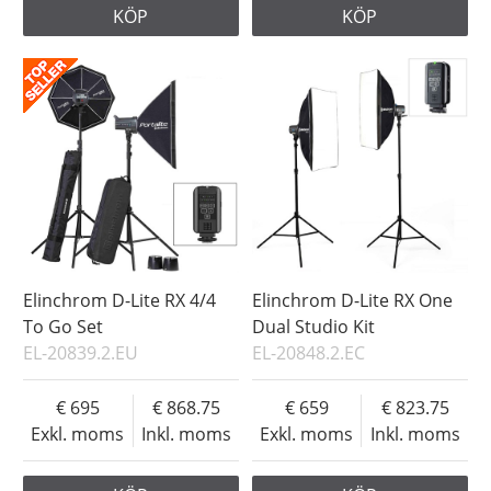
KÖP
KÖP
Elinchrom D-Lite RX 4/4
Elinchrom D-Lite RX One
To Go Set
Dual Studio Kit
EL-20839.2.EU
EL-20848.2.EC
695
868.75
659
823.75
Exkl. moms
Inkl. moms
Exkl. moms
Inkl. moms