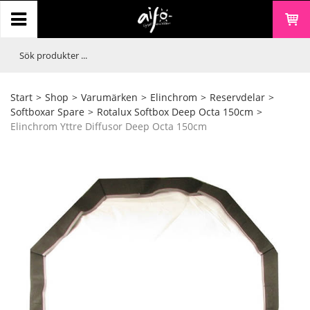
Start
>
Shop
>
Varumärken
>
Elinchrom
>
Reservdelar
>
Softboxar Spare
>
Rotalux Softbox Deep Octa 150cm
>
Elinchrom Yttre Diffusor Deep Octa 150cm