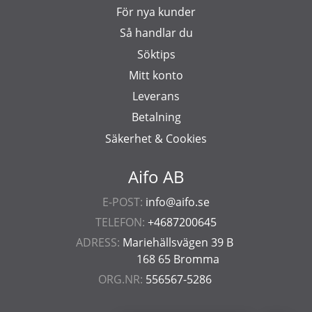
För nya kunder
Så handlar du
Söktips
Mitt konto
Leverans
Betalning
Säkerhet & Cookies
Aifo AB
E-POST:
info@aifo.se
TELEFON:
+4687200645
ADRESS:
Mariehällsvägen 39 B
168 65 Bromma
ORG.NR:
556567-5286