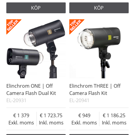
KÖP
KÖP
Elinchrom ONE | Off
Elinchrom THREE | Off
Camera Flash Dual Kit
Camera Flash Kit
EL-20931
EL-20941
1 379
1 723.75
949
1 186.25
Exkl. moms
Inkl. moms
Exkl. moms
Inkl. moms