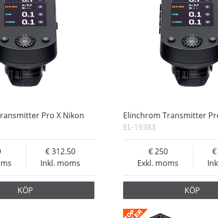
ransmitter Pro X Nikon
Elinchrom Transmitter Pr
EL-19383
0
312.50
250
oms
Inkl. moms
Exkl. moms
In
KÖP
KÖP