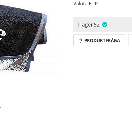
Valuta
EUR
I lager
52
PRODUKTFRÅGA
e