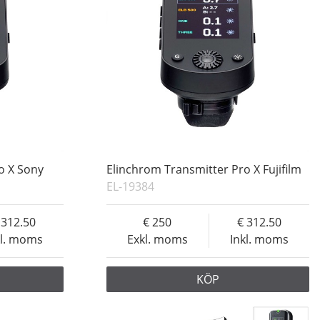
o X Sony
Elinchrom Transmitter Pro X Fujifilm
EL-19384
312.50
250
312.50
kl. moms
Exkl. moms
Inkl. moms
KÖP