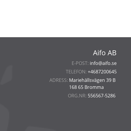
Aifo AB
E-POST:
info@aifo.se
TELEFON:
+4687200645
ADRESS:
Mariehällsvägen 39 B
168 65 Bromma
ORG.NR:
556567-5286