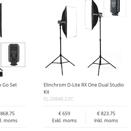
o Go Set
Elinchrom D-Lite RX One Dual Studio
Kit
EL-20848.2.EC
868.75
659
823.75
kl. moms
Exkl. moms
Inkl. moms