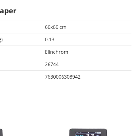
aper
66x66 cm
g)
0.13
Elinchrom
26744
7630006308942