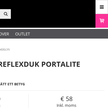
OVER
OUTLET
6x66cm
REFLEXDUK PORTALITE
SÄTT ETT BETYG
0
58
s
Inkl. moms