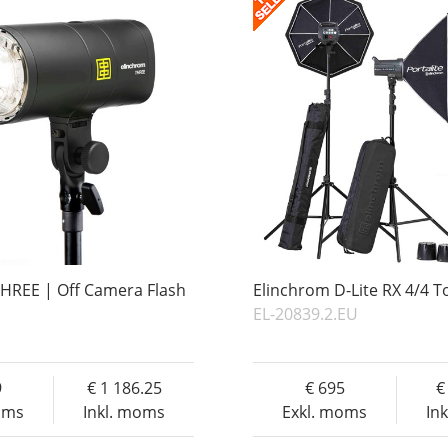
HREE | Off Camera Flash
Elinchrom D-Lite RX 4/4 T
EL-20839.2.EU
9
1 186.25
695
oms
Inkl. moms
Exkl. moms
In