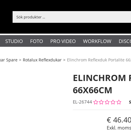
STUDIO
FOTO
PRO VIDEO
WORKFLOW
DISC
xar Spare
>
Rotalux Reflexdukar
>
Elinchrom Reflexduk Portalite 6
ELINCHROM 
66X66CM
EL-26744
46.4
Exkl. mom