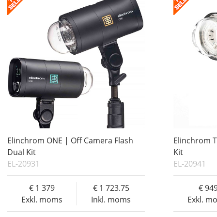
Elinchrom ONE | Off Camera Flash
Elinchrom T
Dual Kit
Kit
EL-20931
EL-20941
1 379
1 723.75
94
Exkl. moms
Inkl. moms
Exkl. m