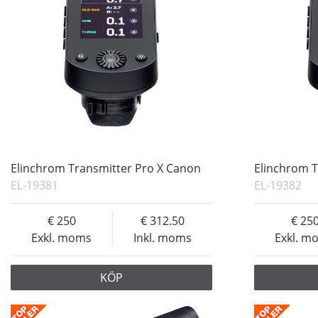
Elinchrom Transmitter Pro X Canon
Elinchrom T
EL-19381
EL-19382
250
312.50
25
Exkl. moms
Inkl. moms
Exkl. m
KÖP