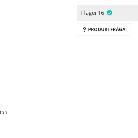
I lager
16
PRODUKTFRÅGA
utan