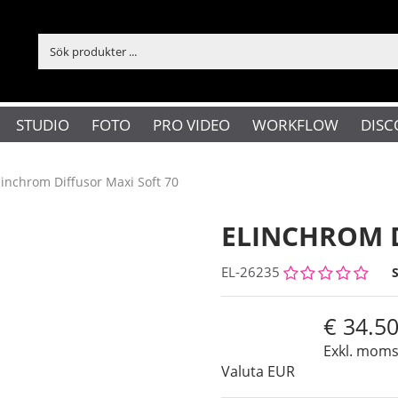
STUDIO
FOTO
PRO VIDEO
WORKFLOW
DISC
linchrom Diffusor Maxi Soft 70
ELINCHROM D
EL-26235
34.5
Exkl. mom
Valuta
EUR