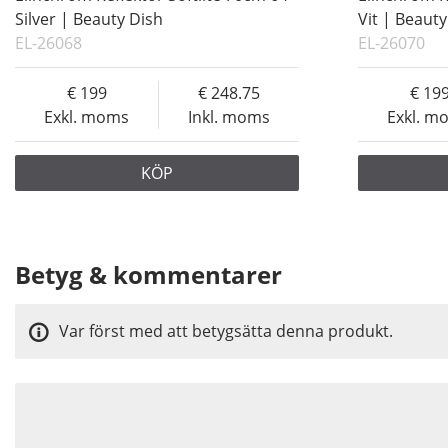
Silver | Beauty Dish
Vit | Beauty
EL-26068
EL-26070
199
248.75
19
Exkl. moms
Inkl. moms
Exkl. m
KÖP
Betyg & kommentarer
Var först med att betygsätta denna produkt.