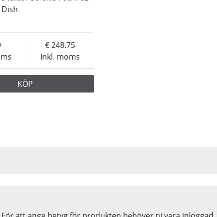
 Dish
9
248.75
oms
Inkl. moms
KÖP
För att ange betyg för produkten behöver ni vara inloggad.