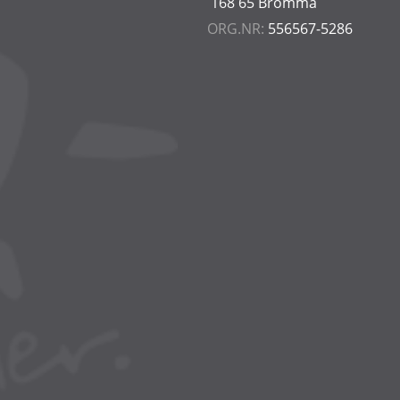
168 65 Bromma
ORG.NR:
556567-5286