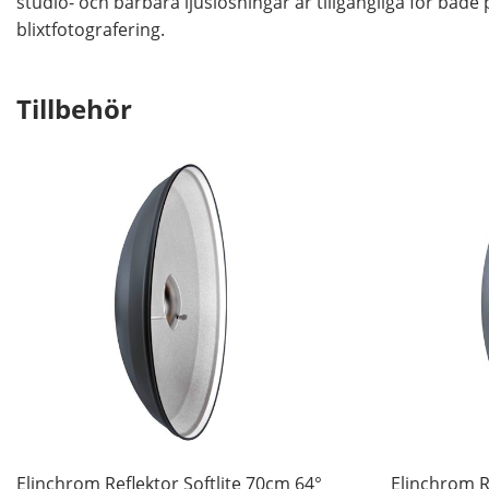
studio- och bärbara ljuslösningar är tillgängliga för båd
blixtfotografering.
Tillbehör
Elinchrom Reflektor Softlite 70cm 64°
Elinchrom R