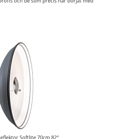
e proffs och de som precis har börjat med
eflektor Softlite 70cm 82°