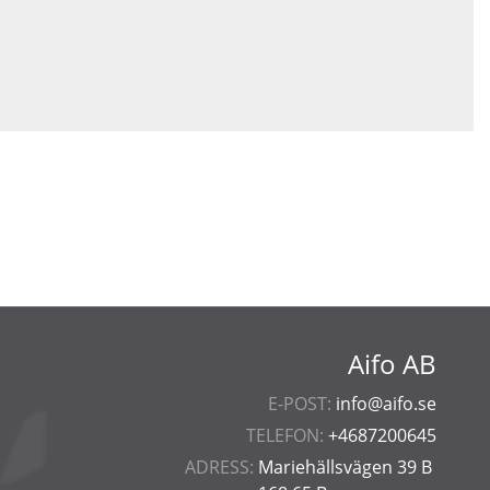
Aifo AB
E-POST:
info@aifo.se
TELEFON:
+4687200645
ADRESS:
Mariehällsvägen 39 B