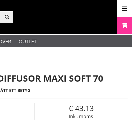
OVER
OUTLET
IFFUSOR MAXI SOFT 70
SÄTT ETT BETYG
0
43.13
s
Inkl. moms