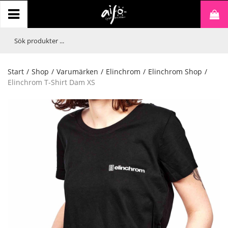
Start
/
Shop
/
Varumärken
/
Elinchrom
/
Elinchrom Shop
/
Elinchrom T-Shirt Dam XS