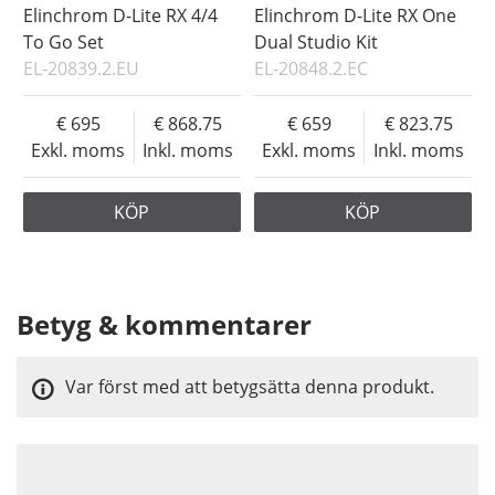
Elinchrom D-Lite RX 4/4
Elinchrom D-Lite RX One
To Go Set
Dual Studio Kit
EL-20839.2.EU
EL-20848.2.EC
695
868.75
659
823.75
Exkl. moms
Inkl. moms
Exkl. moms
Inkl. moms
KÖP
KÖP
Betyg & kommentarer
Var först med att betygsätta denna produkt.