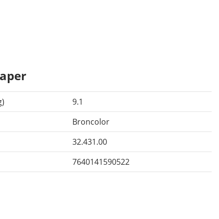
aper
g)
9.1
Broncolor
32.431.00
7640141590522