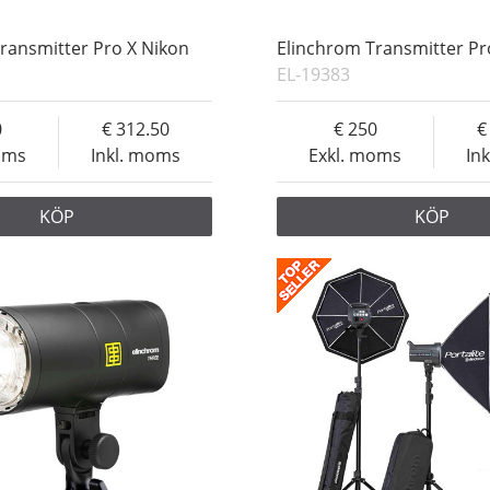
ransmitter Pro X Nikon
Elinchrom Transmitter Pr
EL-19383
0
312.50
250
oms
Inkl. moms
Exkl. moms
In
KÖP
KÖP