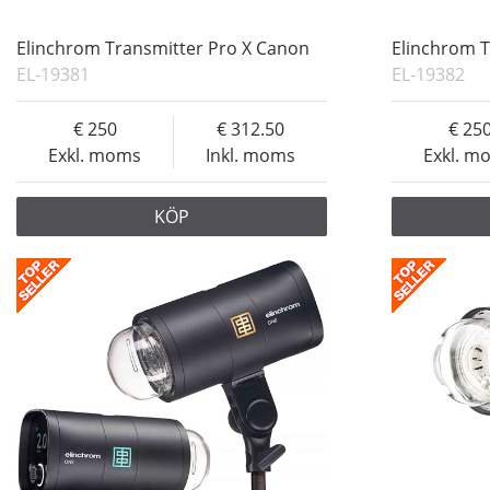
Elinchrom Transmitter Pro X Canon
Elinchrom T
EL-19381
EL-19382
250
312.50
25
Exkl. moms
Inkl. moms
Exkl. m
KÖP