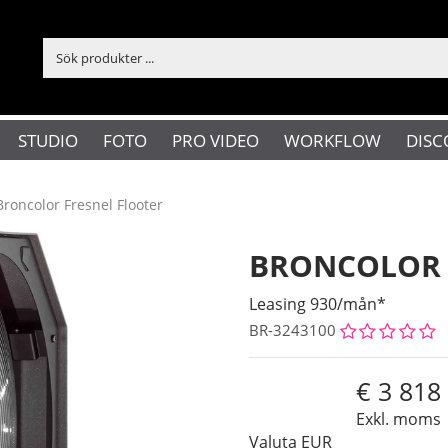
STUDIO
FOTO
PRO VIDEO
WORKFLOW
DISC
Broncolor Fresnel Flooter
BRONCOLOR 
Leasing 930/mån*
BR-3243100
3 818
Exkl. moms
Valuta
EUR