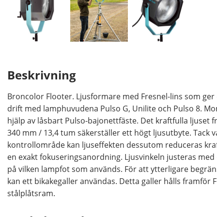
Beskrivning
Broncolor Flooter. Ljusformare med Fresnel-lins som ger 
drift med lamphuvudena Pulso G, Unilite och Pulso 8. M
hjälp av låsbart Pulso-bajonettfäste. Det kraftfulla ljuset
340 mm / 13,4 tum säkerställer ett högt ljusutbyte. Tack 
kontrollområde kan ljuseffekten dessutom reduceras kraf
en exakt fokuseringsanordning. Ljusvinkeln justeras med ett
på vilken lampfot som används. För att ytterligare begrän
kan ett bikakegaller användas. Detta galler hålls framför 
stålplåtsram.