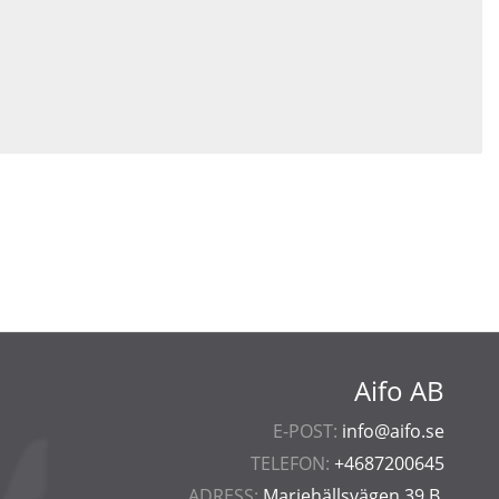
Aifo AB
E-POST:
info@aifo.se
TELEFON:
+4687200645
ADRESS:
Mariehällsvägen 39 B