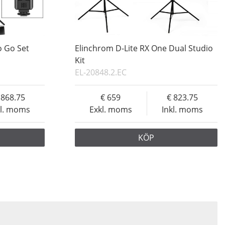
o Go Set
Elinchrom D-Lite RX One Dual Studio
Kit
EL-20848.2.EC
868.75
659
823.75
kl. moms
Exkl. moms
Inkl. moms
KÖP