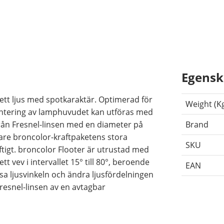
Egensk
ett ljus med spotkaraktär. Optimerad för
Weight (K
ontering av lamphuvudet kan utföras med
 från Fresnel-linsen med en diameter på
Brand
vare broncolor-kraftpaketens stora
SKU
tigt. broncolor Flooter är utrustad med
 vev i intervallet 15° till 80°, beroende
EAN
sa ljusvinkeln och ändra ljusfördelningen
Fresnel-linsen av en avtagbar