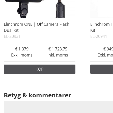
Elinchrom ONE | Off Camera Flash
Elinchrom T
Dual Kit
Kit
EL-20931
EL-20941
1 379
1 723.75
94
Exkl. moms
Inkl. moms
Exkl. m
KÖP
Betyg & kommentarer