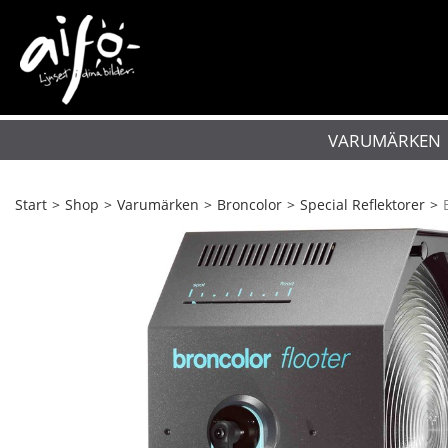
VARUMÄRKEN
Start
>
Shop
>
Varumärken
>
Broncolor
>
Special Reflektorer
>