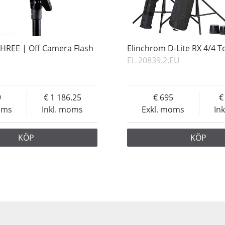
HREE | Off Camera Flash
Elinchrom D-Lite RX 4/4 T
EL-20839.2.EU
9
1 186.25
695
oms
Inkl. moms
Exkl. moms
In
KÖP
KÖP