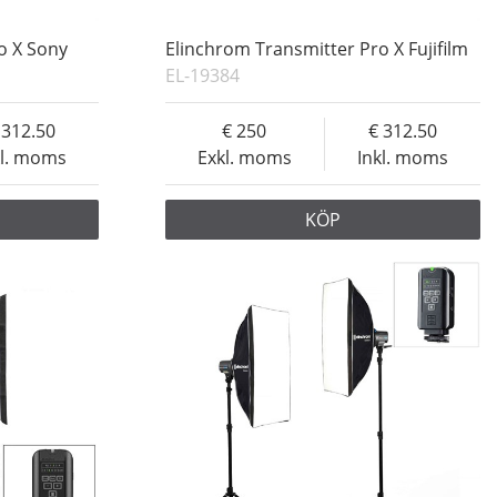
o X Sony
Elinchrom Transmitter Pro X Fujifilm
EL-19384
312.50
250
312.50
kl. moms
Exkl. moms
Inkl. moms
KÖP