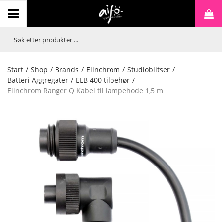
Start
/
Shop
/
Brands
/
Elinchrom
/
Studioblitser
/
Batteri Aggregater
/
ELB 400 tilbehør
/
Elinchrom Ranger Q Kabel til lampehode 1,5 m