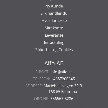
Ny Kunde
Slik handler du
Hvordan søke
Mitt konto
Leveranse
Innbetaling
Sikkerhet og Cookies
Aifo AB
E-POST:
info@aifo.se
TELEFON:
+4687200645
ADRESSE:
Mariehällsvägen 39 B
168 65 Bromma
ORG.NR:
556567-5286