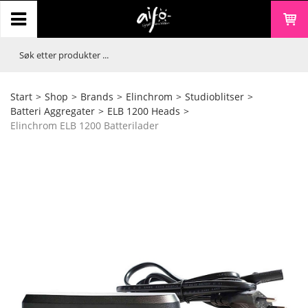
Start
>
Shop
>
Brands
>
Elinchrom
>
Studioblitser
>
Batteri Aggregater
>
ELB 1200 Heads
>
Elinchrom ELB 1200 Batterilader