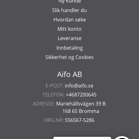
Ny Kunde
Slik handler du
Hvordan søke
Mitt konto
Leveranse
Innbetaling
Sikkerhet og Cookies
Aifo AB
E-POST:
info@aifo.se
TELEFON:
+4687200645
ADRESSE:
Mariehällsvägen 39 B
168 65 Bromma
ORG.NR:
556567-5286