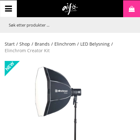
Start
/
Shop
/
Brands
/
Elinchrom
/
LED Belysning
/
Elinchrom Creator Kit