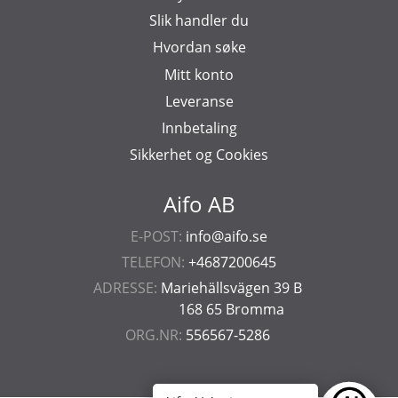
Slik handler du
Hvordan søke
Mitt konto
Leveranse
Innbetaling
Sikkerhet og Cookies
Aifo AB
E-POST:
info@aifo.se
TELEFON:
+4687200645
ADRESSE:
Mariehällsvägen 39 B
168 65 Bromma
ORG.NR:
556567-5286